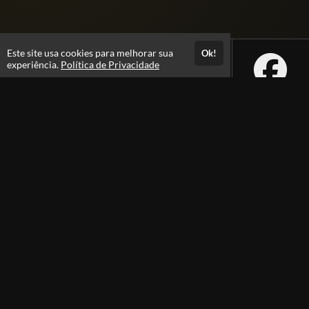
Este site usa cookies para melhorar sua
Ok!
experiência.
Política de Privacidade
Atendimento
Atendimento por Whatsapp: das 9h as 17h
(16) 99634-2133
Fale Conosco
CNPJ: 11.639.064/0001-53
Páginas
Professores(as)
Política de Privacidade