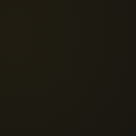
conhecimentos e ferramentas
capazes de minimizar seus conflitos mais profundos.
Embasada por um conjunto de estudos e formações
que se complementam, tais como Pedagogia Social,
Pedagogia Curativa e Terapia Social, Yoga,
Comunicação Não-Violenta, Biopsicologia e Reiki,
atua como instrutora de Hatha Yoga desde 2012. Toda
uma vida de aprendizados acadêmicos, profissionais e
outros advindos da maternidade, maturidade e da
experiência adquirida nessa jornada plena de
encontros transformadores, revelam-se no
acolhimento de todos aqueles que buscam o
autoconhecimento como caminho de transformação.