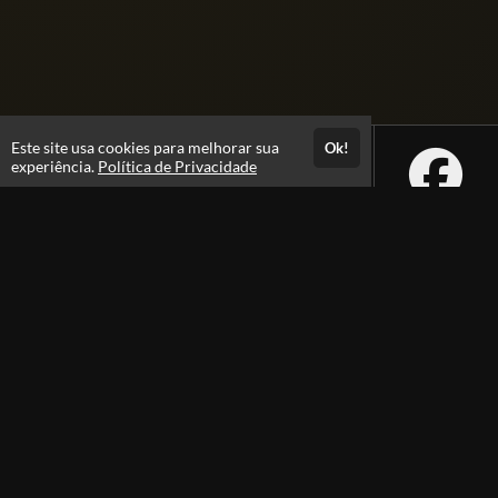
Este site usa cookies para melhorar sua
Ok!
experiência.
Política de Privacidade
Atendimento
Atendimento por Whatsapp: das 9h as 17h
(16) 99634-2133
Fale Conosco
CNPJ: 11.639.064/0001-53
Páginas