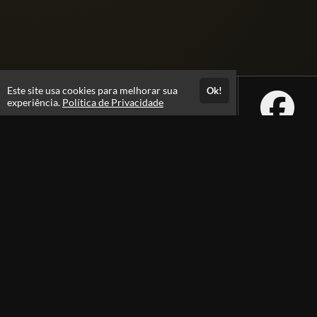
Este site usa cookies para melhorar sua
Ok!
experiência.
Política de Privacidade
Atendimento
Atendimento por Whatsapp: das 9h as 17h
(16) 99634-2133
Fale Conosco
CNPJ: 11.639.064/0001-53
Páginas